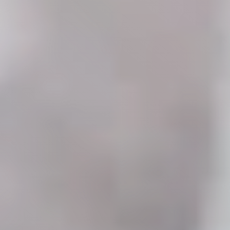
solapamientos y optimiza.
Numia
Asigna accesos correctos a cada rol de 
forma clara y segura.
Carbonite
Garantiza acceso seguro y claro para cada 
usuario de la empresa.
Electroneek
Asigna accesos adecuados para cada rol 
de forma segura.